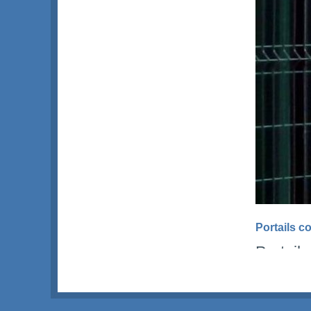
Portails c
Portails
Confor
Descriptif