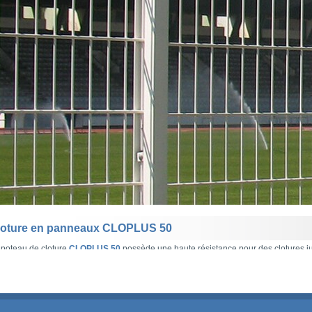
loture en panneaux CLOPLUS 50
 poteau de cloture
CLOPLUS 50
possède une haute résistance pour des clotures j
 panneaux de cloture sont fixés par brides inviolables dans le poteau.
escriptif technique
Photos
Fiche technique
oture CLOPLUS 50