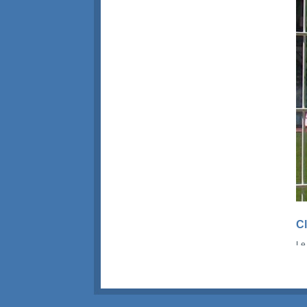
C
Le
Les
D
Cl