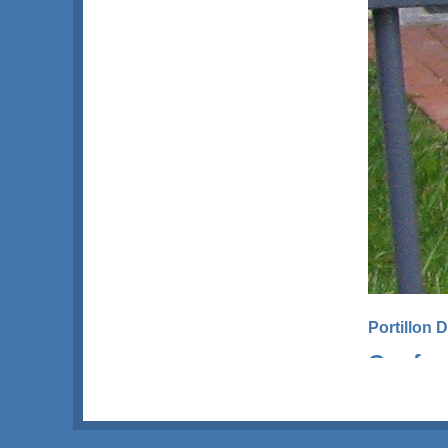
Portillon 
Confor
Descriptif
Portil