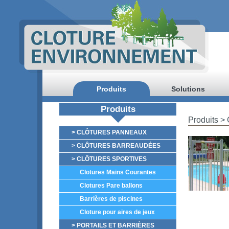
Produits
Solutions
Produits
Produits
> 
> CLÔTURES PANNEAUX
> CLÔTURES BARREAUDÉES
> CLÔTURES SPORTIVES
Clotures Mains Courantes
Clotures Pare ballons
Barrières de piscines
Cloture pour aires de jeux
> PORTAILS ET BARRIÈRES