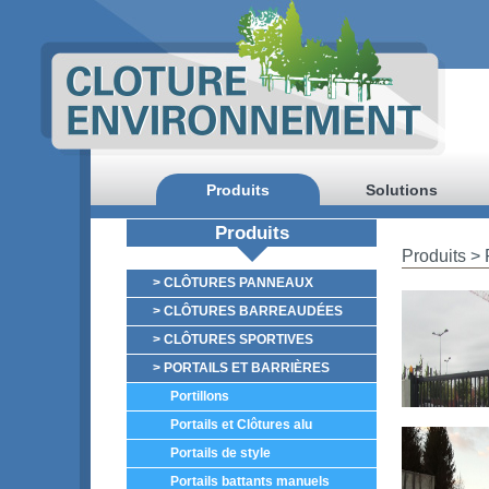
Produits
Solutions
Produits
Produits
> P
> CLÔTURES PANNEAUX
> CLÔTURES BARREAUDÉES
> CLÔTURES SPORTIVES
> PORTAILS ET BARRIÈRES
Portillons
Portails et Clôtures alu
Portails de style
Portails battants manuels