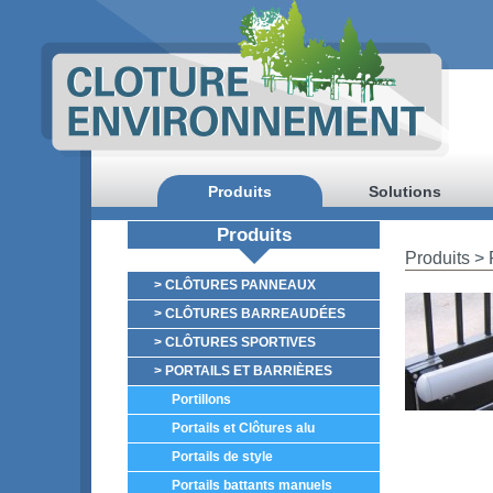
Produits
Solutions
Produits
Produits
> P
> CLÔTURES PANNEAUX
> CLÔTURES BARREAUDÉES
> CLÔTURES SPORTIVES
> PORTAILS ET BARRIÈRES
Portillons
Portails et Clôtures alu
Portails de style
Portails battants manuels