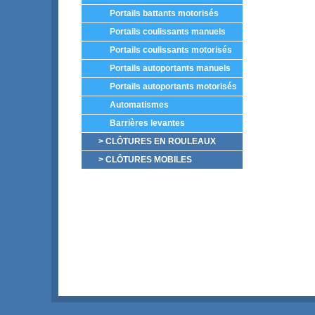
Portails battants motorisés
Portails coulissants manuels
Portails coulissants motorisés
Portails autoportants manuels
Portails autoportants motorisés
Automatismes
Barrières levantes
> CLÔTURES EN ROULEAUX
> CLÔTURES MOBILES