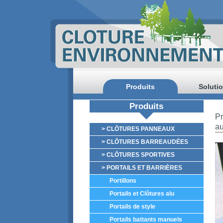
Produits
Soluti
Produits
Pr
au
> CLÔTURES PANNEAUX
> CLÔTURES BARREAUDÉES
> CLÔTURES SPORTIVES
> PORTAILS ET BARRIÈRES
Portillons
Portails et Clôtures alu
Portails de style
Portails battants manuels