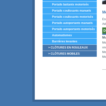
Portails battants motorisés
Portails coulissants manuels
Mo
Portails coulissants motorisés
Ess
Portails autoportants manuels
Ad
Portails autoportants motorisés
D
Automatismes
Mo
Barrières levantes
Mot
usa
> CLÔTURES EN ROULEAUX
Mot
> CLÔTURES MOBILES
Mo