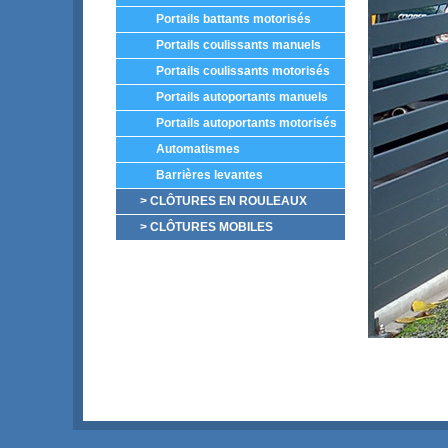
Portails battants motorisés
Portails coulissants manuels
Portails coulissants motorisés
Portails autoportants manuels
Portails autoportants motorisés
Automatismes
Barrières levantes
> CLÔTURES EN ROULEAUX
> CLÔTURES MOBILES
Clôtures A
En comp
Résista