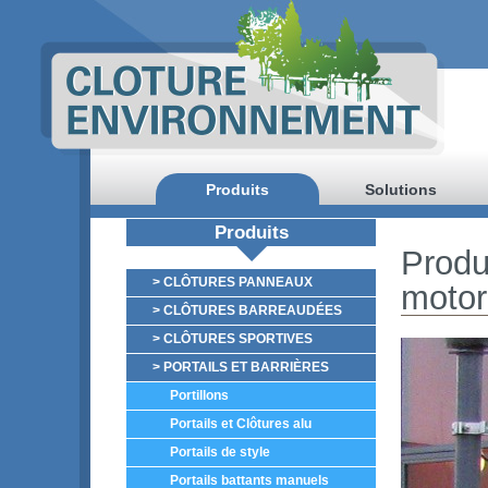
Produits
Solutions
Produits
Produ
> CLÔTURES PANNEAUX
motor
> CLÔTURES BARREAUDÉES
> CLÔTURES SPORTIVES
> PORTAILS ET BARRIÈRES
Portillons
Portails et Clôtures alu
Portails de style
Portails battants manuels