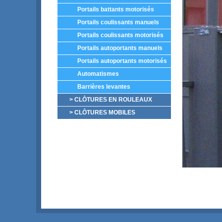
Portails battants motorisés
Portails coulissants manuels
Portails coulissants motorisés
Portails autoportants manuels
Portails autoportants motorisés
Automatismes
Barrières levantes
> CLÔTURES EN ROULEAUX
> CLÔTURES MOBILES
Portails b
Portails
collectif